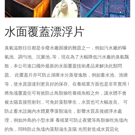
水面覆蓋漂浮片
臭氣溢散往往都是令廢水廠困擾的難題之一，例如污水廠的曝
氣池、調勻池、沉澱池..等，現在為了大幅降低污水廠的臭氣飄
散，本公司進口國外最新的水面覆蓋技術產品來解決此類問
題。 此覆蓋片亦可防止湖庫水分蒸發逸散，例如蓄水池、池塘
等，使水資源達到更良好的保存。在養殖業方面也是非常實用 !
將魚塭覆蓋住可有效防止鳥類偷吃養殖魚蝦之外，讓水體不會
被太陽直接照射到，可免於藻類孳生，水質也可大幅改良。 可
防止蓄水設施內水體夏季藻類滋生，影響水質及後續淨水處
理，例如外島的小型水庫 養殖業可防止夜鷺等鳥類偷吃魚塭內
的魚，同時防止魚塭內藻類滋生及陽 光照射造成水質惡化