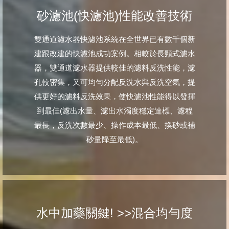
砂濾池(快濾池)性能改善技術
雙通道濾水器快濾池系統在全世界已有數千個新
建跟改建的快濾池成功案例。相較於長頸式濾水
器，雙通道濾水器提供較佳的濾料反洗性能，濾
孔較密集，又可均勻分配反洗水與反洗空氣，提
供更好的濾料反洗效果，使快濾池性能得以發揮
到最佳(濾出水量、濾出水濁度穩定達標、濾程
最長，反洗次數最少、操作成本最低、換砂或補
砂量降至最低)。
水中加藥關鍵! >>混合均勻度